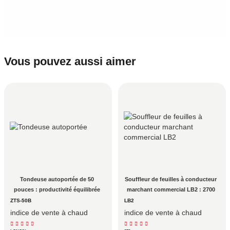
Vous pouvez aussi aimer
Tondeuse autoportée de 50 
Souffleur de feuilles à conducteur 
pouces : productivité équilibrée 
marchant commercial LB2 : 2700 
pour les propriétés commerciales 
CFM de nettoyage des débris de 
ZTS-50B
LB2
de 3 à 10 acres
qualité professionnelle
indice de vente à chaud
indice de vente à chaud