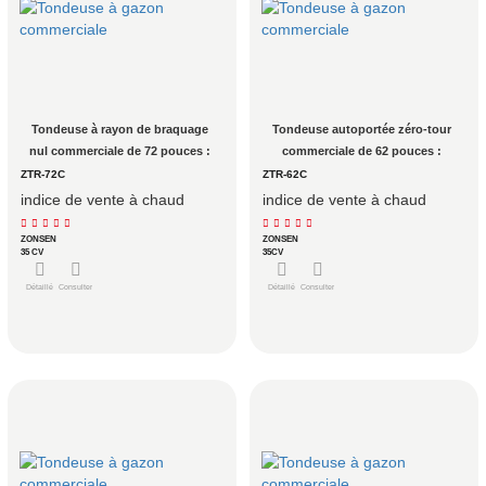
Tondeuse à rayon de braquage 
Tondeuse autoportée zéro-tour 
nul commerciale de 72 pouces : 
commerciale de 62 pouces : 
performances de flotte à haut 
efficacité énergétique EFI pour les 
ZTR-72C
ZTR-62C
rendement pour les propriétés de 
opérations de flotte sur grandes 
indice de vente à chaud
indice de vente à chaud
grande envergure
propriétés
ZONSEN
ZONSEN
35 CV
35CV
Détaillé
Consulter
Détaillé
Consulter