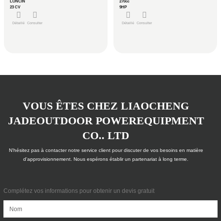
LONCIN
270cc
23 CV
9HP
Détaillé
Consulter
Détaillé
Consulter
VOUS ÊTES CHEZ LIAOCHENG
JADEOUTDOOR POWEREQUIPMENT
CO.. LTD
N'hésitez pas à contacter notre service client pour discuter de vos besoins en matière
d'approvisionnement. Nous espérons établir un partenariat à long terme.
Complétez vos informations pour obtenir un devis gratuit