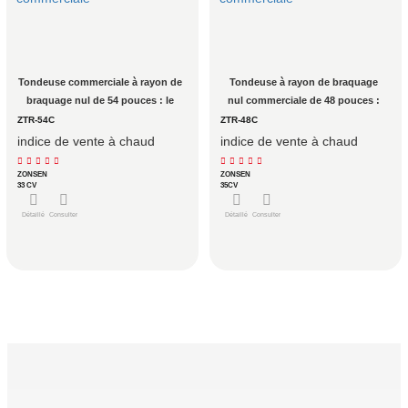
Tondeuse commerciale à rayon de 
Tondeuse à rayon de braquage 
braquage nul de 54 pouces : le 
nul commerciale de 48 pouces : 
point idéal de productivité pour 
point d'entrée éprouvé pour les 
ZTR-54C
ZTR-48C
les équipes commerciales
flottes commerciales
indice de vente à chaud
indice de vente à chaud
ZONSEN
ZONSEN
33 CV
35CV
Détaillé
Consulter
Détaillé
Consulter